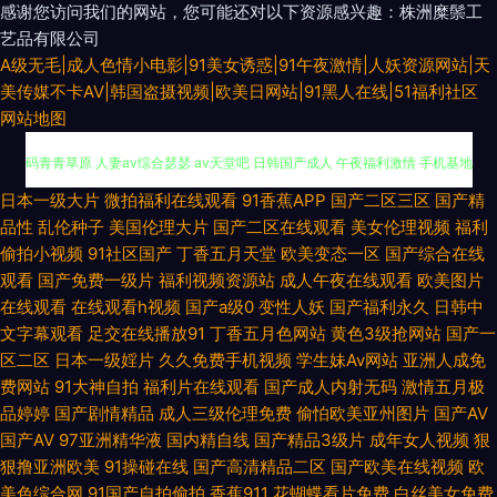
感谢您访问我们的网站，您可能还对以下资源感兴趣：株洲糜鬃工
艺品有限公司
A级无毛|成人色情小电影|91美女诱惑|91午夜激情|人妖资源网站|天
美传媒不卡AV|韩国盗摄视频|欧美日网站|91黑人在线|51福利社区
网站地图
三级无码孕妇免费 欧美色图乱伦 久草网址国产 人人上人人爱人人草 日韩无
日本一级大片
微拍福利在线观看
91香蕉APP
国产二区三区
国产精
品性
乱伦种子
美国伦理大片
国产二区在线观看
美女伦理视频
福利
码青青草原 人妻av综合瑟瑟 av天堂吧 日韩国产成人 午夜福利激情 手机基地
偷拍小视频
91社区国产
丁香五月天堂
欧美变态一区
国产综合在线
观看
国产免费一级片
福利视频资源站
成人午夜在线观看
欧美图片
1024日韩 成人Aⅴ视频 日韩av无码高清电影 大香蕉伊人毛 男人综合干婷婷
在线观看
在线观看h视频
国产a级0
变性人妖
国产福利永久
日韩中
文字幕观看
足交在线播放91
丁香五月色网站
黄色3级抢网站
国产一
五月 性交影院 色色日韩欧美国产 91视频新地址 大香蕉伊人网久久 精品看片
区二区
日本一级婬片
久久免费手机视频
学生妹Av网站
亚洲人成免
费网站
91大神自拍
福利片在线观看
国产成人内射无码
激情五月极
品婷婷
国产剧情精品
成人三级伦理免费
偷怕欧美亚州图片
国产AV
微拍92 免费成人在线三级片 久久香蕉精品产品 六月激情澎湃性爱网 jk啪啪
国产AV
97亚洲精华液
国内精自线
国产精品3级片
成年女人视频
狠
狠撸亚洲欧美
91操碰在线
国产高清精品二区
国产欧美在线视频
欧
内射 婷婷五月资源网 超碰碰一本道 久操视频网 91蝌蚪人妻对白 后入白丝视
美色综合网
91国产自拍偷拍
香蕉911
花蝴蝶看片免费
白丝美女免费