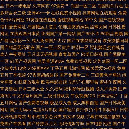
品
日本一级电影
久草网页
97免费艹
岛国一区二区
岛国动作片在
波
站 欧美肏大全 欧美爱碰 超碰97干 国产宾馆在线 超碰在线人人
多野吉衣三级
亚洲AV一卡
在线免费小视频
搞黄网站在线观看
免费
色情A片网扯
91资源在线视频
蜜桃视频网站
91中文
国产在线视频
福利爱爱网址
岛国搬运工首页
伦理朋友的妈妈
丝袜女同
日韩性爱
网址
在线观看日本黄
亚洲国产第一网站
国产99不卡
66精品视频
国
产精品探花一区
成人免费国产大片
国产在线网址观看
欧美激情日韩
国产精品无码亚洲
国产一区二区黄片
喷潮一区
福利姬足交在线看
成人午夜网址
五月花无码视频
青青草国产
欧美日韩乱
国产屁屁第
一页
91国产视频网
性爱草逼91AV
免费欧美视频
欧美岛国一区二区
少妇喷水18禁
51漫画APP
丁香五月花激情网
欧美爱爱tv视频
免费
五月丁香视频
97香蕉超级碰碰
国产免费看二区
三级黄色片网站
综
合网黄
在线播放观看
欧美电影在线
伦理片在哪里看
蜜桃午夜网
久
草资源在
日本三级大全
久久福利
福利所导航视频
成人片免费
国产
第9页
中文字幕bt原声
三级日韩欧美
午夜视频123
日本推理片
丁香
五月网站
国产免费看视频
极品成人色
成人黑料自拍
国产日韩欧美
网站
国产无码av
老湿A片影院
国产精品自拍偷拍
牛牛影院A片
日韩
无码视频网站
都市激情变态另类
男女91视频
字幕在线精品播放
免
费国产在线看
国产婷婷五月天
无码传媒导航
日本电影伦理
国产午