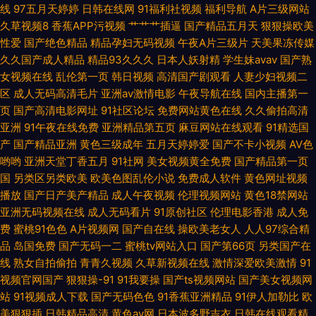
线
97五月天婷婷
日韩在线网
91福利社视频
福利导航
A片三级网站
最新福利视频 色黄网站观看 午夜福利影音 久久日亚洲 国产精品传媒久久
久草视频8
香蕉APP污视频
艹艹艹插逼
国产精品五月天
狠狠操欧美
性爱
国产绝色精品
精品孕妇无码视频
午夜A片三级片
天美果冻传媒
久久国产成人精品
精品93久久久
日本人妖射精
学生妹avav
国产熟
www人人撸 国产精品一二区黄色 www.cn在线观看 美女91视视频 免费黑丝
女视频在线
乱伦第一页
韩日视频
高清国产剧观看
人妻少妇视频二
区
成人无码高清毛片
亚洲av激情电影
午夜导航在线
国内主播第一
自慰网 性色av一区 含羞草影音 欧美日韩日日骚视频站 超碰国产人人草 俺去
页
国产高清电影网址
91社区论坛
免费网站黄色在线
久久偷拍高清
亚洲
91午夜在线免费
亚洲精品第五页
麻豆网站在线观看
91精选国
也成人电影 国产黑丝网站 国产乱自拍 日韩高清无码久久 俺去也网 日韩专区
产
国产精品亚洲
黄色三级成年
五月天婷婷爱
国产不卡小视频
AV色
哟哟
亚洲天堂丁香五月
91社网
美女视频黄全免费
国产精品第一页
一二 国产一级AAAAA片免费 国产精品射 成人午夜羞羞 AV老湿 18岁成人毛
国
另类区另类欧美
欧美色图乱伦小说
免费成人软件
黄色网址视频
播放
国产日产美产精品
成人午夜视频
伦理视频网站
黄色18禁网站
片大全 麻豆传媒无码精品 97人人擦 狼人伊人干 超碰人人做爱 91高清视频播
亚洲无码视频在线
成人无码看片
91原创社区
伦理电影香港
成人免
费
蜜桃91色色
A片视频网
国产自在线
操欧美老女人
人人97综合精
放 九九热九久视频 色天天 日韩国产成人精品 日韩色日逼网 亚洲激情BT 97
品
岛国免费
国产无码一二
蜜桃tv网站入口
国产第66页
另类国产在
线
熟女自拍偷拍
青青久视频
久草新视频在线
激情深爱欧美激情
91
伊人免费 精品人妻网站 欧美精产品一二三区精品在线 91在线观看网 91吃瓜
视频官网国产
狠狠操-91
91我要操
国产ts视频网站
国产美女视频网
站
91视频成人下载
国产无码色色
91香蕉亚洲精品
91伊人加勒比
欧
福利 老湿机视频网站 一本道一区二区无码精品 色综合悠悠 白丝足交视频网
美狠狠插
日韩精品高清
黄色av网
日本波多野吉衣
日韩在线观看精