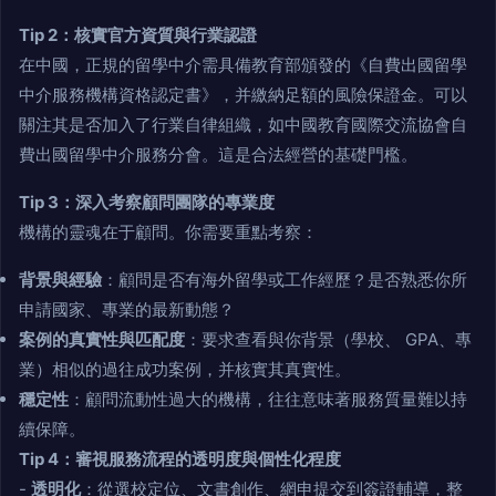
Tip 2：核實官方資質與行業認證
在中國，正規的留學中介需具備教育部頒發的《自費出國留學
中介服務機構資格認定書》，并繳納足額的風險保證金。可以
關注其是否加入了行業自律組織，如中國教育國際交流協會自
費出國留學中介服務分會。這是合法經營的基礎門檻。
Tip 3：深入考察顧問團隊的專業度
機構的靈魂在于顧問。你需要重點考察：
背景與經驗
：顧問是否有海外留學或工作經歷？是否熟悉你所
申請國家、專業的最新動態？
案例的真實性與匹配度
：要求查看與你背景（學校、 GPA、專
業）相似的過往成功案例，并核實其真實性。
穩定性
：顧問流動性過大的機構，往往意味著服務質量難以持
續保障。
Tip 4：審視服務流程的透明度與個性化程度
-
透明化
：從選校定位、文書創作、網申提交到簽證輔導，整