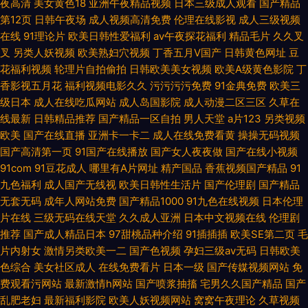
夜高清
美女黄色18
亚洲午夜精品视频
日本三级成人观看
国产精品
第12页
日韩午夜场
成人视频高清免费
伦理在线影视
成人三级视频
在线
91理论片
欧美日韩性爱福利
av午夜探花福利
精品毛片
久久叉
叉
另类人妖视频
欧美熟妇穴视频
丁香五月V国产
日韩黄色网址
豆
花福利视频
轮理片自拍偷拍
日韩欧美美女视频
欧美A级黄色影院
丁
香影视五月花
福利视频电影久久
污污污污免费
91金典免费
欧美三
级日本
成人在线吃瓜网站
成人岛国影院
成人动漫二区三区
久草在
线最新
日韩精品推荐
国产精品一区自拍
男人天堂
a片123
另类视频
欧美
国产在线直播
亚洲卡一卡二
成人在线免费看黄
操操无码视频
国产高清第一页
91国产在线播放
国产女人夜夜做
国产在线小视频
91com
91豆花成人
哪里有A片网址
精产国品
香蕉视频国产精品
91
九色福利
成人国产无线视
欧美日韩性生活片
国产伦理剧
国产精品
无套无码
成年人网站免费
国产精品1000
91九色在线视频
日本伦理
片在线
三级无码在线天堂
久久成人亚洲
日本中文视频在线
伦理剧
推荐
国产成人精品日本
97甜桃品种介绍
91插插插
欧美SE第二页
毛
片内射女
激情另类欧美一二
国产色视频
孕妇三级av无码
日韩欧美
色综合
美女社区成人
在线免费看片
日本一级
国产传媒视频网站
免
费观看污网站
最新激情h网站
国产喷浆抽搐
宅男久久国产精品
国产
乱肥老妇
最新福利影院
欧美人妖视频网站
窝窝午夜理论
久草视频