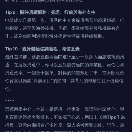
Tip 9：關注后續服務：簽證、行前與海外支持
申請成功只是第一步。優秀的中介會提供完善的簽證輔導、行
前指導，甚至與海外接機、住宿、學業輔導等服務機構有合
作，能為你順利過渡到海外學習生活提供持續幫助。
Tip 10：親身體驗咨詢過程，相信直覺
最終選擇前，務必親自與顧問進行至少一次深入面談或視頻溝
通。在這次溝通中，你可以直觀感受顧問的專業性、責任心和
溝通效率。一個急于簽單、對你的問題敷衍了事、或不斷貶低
你背景以推銷“高價項目”的顧問，其背后的機構往往不值得信
任。
****
選擇留學中介，本質上是選擇一位專業、靠譜的申請伙伴。與
其盲目追逐虛名和排名，不如沉下心來，用以上10個Tips作為
標尺，對意向機構進行多維度、深入的考察和比較。記住，最