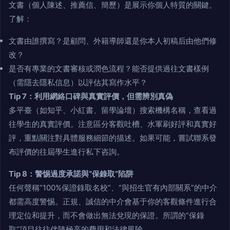
文書（個人陳述、推薦信、簡歷）是展示你個人特質的關鍵。
了解：
文書由誰撰寫？是顧問、外籍導師還是你本人初稿后由他們修
改？
是否有專業的文書審核或潤色流程？能否提供過往文書樣例
（需隱去隱私信息）以評估其寫作水平？
Tip 7：利用網絡口碑與真實評價，但需辨別真偽
多平臺（如知乎、小紅書、留學論壇）搜索機構名稱，查看過
往學生的真實評價。注意區分客觀吐槽、水軍刷好評和真實好
評，重點關注對具體服務細節的描述。如果可能，嘗試聯系發
布評價的往屆學生進行私下咨詢。
Tip 8：警惕過度承諾與“保錄取”陷阱
任何聲稱“100%保證錄取名校”、“與招生官有內部關系”的中介
都需高度警惕。正規、誠信的中介會基于你的客觀條件進行合
理定位和提升，而不會做出無法兌現的保證。所謂的“保錄
取”項目往往伴隨極高的費用和法律風險。