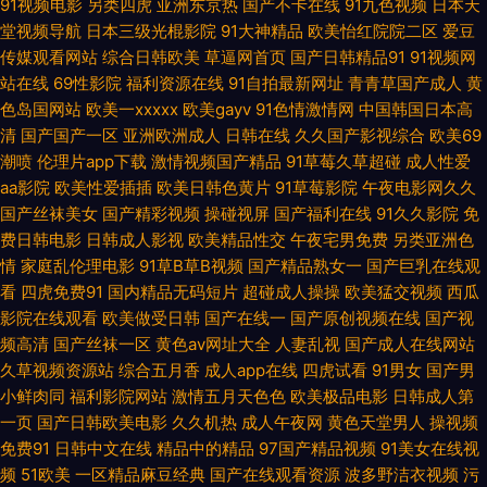
91视频电影
另类四虎
亚洲东京热
国产不卡在线
91九色视频
日本天
av 国产精品成 99热最新在线 成人碰碰免费视频 变态另类一区在线视频 岛国
堂视频导航
日本三级光棍影院
91大神精品
欧美怡红院院二区
爱豆
传媒观看网站
综合日韩欧美
草逼网首页
国产日韩精品91
91视频网
站在线
69性影院
福利资源在线
91自拍最新网址
青青草国产成人
黄
精品一区久久 97色伦综合在线无码视频 白虎美女爆操91 av网址在线免费观
色岛国网站
欧美一xxxxx
欧美gayv
91色情激情网
中国韩国日本高
清
国产国产一区
亚洲欧洲成人
日韩在线
久久国产影视综合
欧美69
看 爱福利视频 成人无码在线观看MV 91大神唐伯虎 在线免费观看视频91 香
潮喷
伦理片app下载
激情视频国产精品
91草莓久草超碰
成人性爱
aa影院
欧美性爱插插
欧美日韩色黄片
91草莓影院
午夜电影网久久
蕉黄色片 伊人色亚洲色 国产第18页 伊人精片 91免费网页链接 自慰青青草原
国产丝袜美女
国产精彩视频
操碰视屏
国产福利在线
91久久影院
免
费日韩电影
日韩成人影视
欧美精品性交
午夜宅男免费
另类亚洲色
无码毛茸茸 婷婷色青青色大香蕉 91红杏社区在线 中文原创AV 97日韩 午夜
情
家庭乱伦理电影
91草B草B视频
国产精品熟女一
国产巨乳在线观
看
四虎免费91
国内精品无码短片
超碰成人操操
欧美猛交视频
西瓜
成人av 美女探花综合 中文字幕亚洲日本 狼友秘密入口 中文人妻熟妇精品 啊
影院在线观看
欧美做受日韩
国产在线一
国产原创视频在线
国产视
频高清
国产丝袜一区
黄色av网址大全
人妻乱视
国产成人在线网站
v视频 在线成人电影A片网站 91网站在线看 在线视频国产高清 91站色 色情
久草视频资源站
综合五月香
成人app在线
四虎试看
91男女
国产男
小鲜肉同
福利影院网站
激情五月天色色
欧美极品电影
日韩成人第
天堂 日本不卡一区二区 少妇爽炮20p 97青青草超碰 三级性爱网址 自慰aaa
一页
国产日韩欧美电影
久久机热
成人午夜网
黄色天堂男人
操视频
免费91
日韩中文在线
精品中的精品
97国产精品视频
91美女在线视
在线视频99 欧美毛茸茸老片子 亚洲啪啪网 国产青草91娱乐 自慰潮喷在线
频
51欧美
一区精品麻豆经典
国产在线观看资源
波多野洁衣视频
污