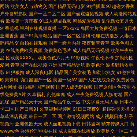
网站
欧美女人与动物交
国产精品无码电影
91插插库
97超碰大香蕉
频 久草免费福利网站 欧美日韩色另类综合 青春草在线资源AV 91福利社 三级
户外自慰影院
国产一区二区二区
国产偷窥盗摄视频
成人动漫网站观
看
欧美第一页夜夜
91成人精品视频
蜜桃爱爱视频
乱伦熟女五月天
文学AV 豆花av岛国 影音先锋动漫av成人 福利视频91 久久国产精品麻豆产
91香蕉视
福利在线视频直播
一区xxxxx
岛国大片免费视频
一道日本
亚洲香蕉
国产91高清精品
国产一区二区福利
伦理在线播放
人妻无
91老司机在线观看 91福利电影网 欧美激情91 97干色 青青草免费无码 18岁
码精品
91自拍在线观看
国产一级片内射
夜夜骑青青草
欧美色图人
妻
在线免费欧美视频
免费黄色毛片
成人精品无码视频
欧美午夜极
网站免费观看 91大神探花在线 强奸乱轮在线 变态另类综合网 婷婷五月草草
品
性欧美ⅩⅩⅩⅩ乱
欧美色色六月天
91影视网
午夜伦不卡
加勒比性
爱网
青草国产在线视频
亚洲国产精品导航
欧美色淫
波多野结依电
网 影音先锋丝袜丝足 色色在线看 中文字幕13页 伊人狼人久久 福利AV电影
影
91狠狠撸
成人深夜电影
精品国产美女剃毛
加勒比熟女
91碰在线
欧美裸模
萌白酱国产一区
美国一级AV
国产人在线成免费
免费黄色
亚洲91精品 超碰九色91 青娱乐论坛视频 国产性福AⅤ 在线看h片网站 豆花网
A片网址
微拍福利国产视频
国产人成无码视频
国产原创区色花堂
在
线免费黄A片
久草福利
乱伦家庭
成人午夜免费视频
人妖射精
国产
在线观看 亚洲精品色码 日本二区大全 色色91 久久大伊人 神马A片福利视频
屁屁
国产精品天干天
国产精品午夜一区
中文字幕无码人妻
日本不
卡二区
国产日韩91
久草福利视频网
91日日夜夜91
超碰碰天天操
91
一区 欧美TV尤物 在线天堂资源 欧美性一区二区三区 天天操av电影 欧美日
草草酒店视频
韩日一区二区
国产激情视频网站
成人视频日本
茄子
视频污
亚洲色欲天天
成人丝瓜视频下载
日韩逼网
精东传媒入口
黄
韩色阁 91极品探花 黑料豆花导航 97成人上网 www男人的天堂 东京热一区
wwww色
香港伦理电影在线
成人影院在线播放
欧美足交一区二区