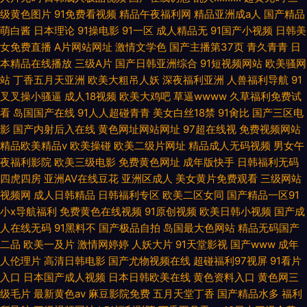
级黄色图片
91免费看视频
精品午夜福利网
精品亚洲成a人
国产精品
萌白酱
日本理论
91操电影
91一区
成人精品无
91国产小视频
日韩美
女免费直播
A片网站网址
激情文学色
国产主播第37页
青久青青
日
本精品在线播放
三级A片
国产日韩亚洲综合
91短视频网站
欧美骚网
站
丁香五月天亚洲
欧美大粗吊人妖
深夜福利亚洲
人兽福利导航
91
叉叉操小骚逼
成人18视频
欧美大鸡吧
草逼wwww
久草福利免费试
看
岛国国产在线
91人人超碰青青
美女白丝18禁
91肏比
国产三区电
影
国产内射后入在线
黄色网址网站网址
97超在线视
免费视频网站
精品欧美精品v
欧美操碰
欧美二级片网址
精品成人无码视频
男女午
夜福利影院
欧美三级电影
免费黄色网址
成年版快手
日韩福利无码
四虎四房
亚洲AV在线豆花
亚洲区成人
美女黄片免费观看
三级网站
视频网
成人日韩精品
日韩福利专区
欧美二区女同
国产精品一区91
小x导航福利
免费黄色在线视频
91原创视频
欧美日韩小视频
国产成
人在线无码
91黑料不
国产极品自拍
岛国最大色网站
精品无码国产
二品
欧美一及片
激情网婷婷
人妖大片
91天堂影视
国产www
成年
人伦理片
高清日韩电影
国产尤物视频在线
超碰福利97视屏
91看片
入口
日本国产成人视频
日本日韩欧美在线
黄色资料入口
黄色网三
级毛片
最新黄色av
麻豆影院免费
五月天堂丁香
国产精品水多
福利