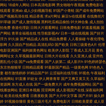
网站
18成年人网站
日本高清电影网
男女啪啪午夜视频
免费电影在
美色园综合 草草草.www 东方亚洲AV 91素人天堂搭讪系列合集 超碰CC 丁
线观看
亚洲ab
成人少妇视频导航
91国产小青蛙
国产成年免费网站
国产视频高清在线
精品香蕉
求a片网址
麻豆tv在线观看
在线撸丝片
香六月激情 伊人久久精品视频 美腿丝袜高跟后入 亚洲H片成人版 婷婷五月
91草碰
国产成人激情视频
黑料吃瓜精品偷拍
91大神合集
成人拍拍
拍免费
香港伦理剧
日韩大片观看网址
日韩免费电影
91羞羞视频
国
天网址 变态另类欧美 中文字幕亚洲精品 欧洲www第五页 午夜精品福利社区
产网站
青草全福视在线
性导航影视AV
日本一级在线视频
国产好片
浮力
91久操
国产精品成人在线
精品免费看
人人看操碰
午夜伦理电
激情AV春色 欧美精品日韩人妻 99超碰碰 福利导91 成人AV动漫天堂网站 国
影网
久久国自产拍精品
高清乱码0
国产欧美
日韩三级黄色A片
伦理
电影亚洲国产
福利姬黄色网址
欧美伊人影院
丁香成人五月花
黄色
产人妖一区 97人人摸人人爽 97福利色 国产做受高潮五人 超碰天天干 天堂岛
网网址女
久草视频最新网址
日韩大片在线看
久久亚洲人成
亚州色
图乱伦小说
国产va免费观看
国产人妖第二
成人影片h
91色婷婷瑟色
麻豆传媒 韩日欧美好看剧 伊人久久资源网站 日韩精品一区二区三区电影明
东京热狠狠草
日韩精品观看
91最新国产精品
一级黄色网
91色色人
妻
都市激情婷婷
91精品国产91
云涩福利在线导航
91视色
午夜福利
步 欧美浮力影院 www.97视讯.com 超碰日本片 韩日群交片 亚洲丝袜91视频
在线网站
91直播
91处女
伊人网青青草
国产又爽又黄又无
久草福利
资源网
东方成人在线
国产一级免费大片
成年免费视频网站
国产在
线播放网站
亚洲日本视频
淫淫网网
成人影视国产在线
深夜福利网
亚洲精品国产电影成人 AV穴夫天堂影视 最新日韩成人AV网址 国产黄页 日本
址
欧美在线免费看
日夜夜欧美
国产大片中文字幕
国产片91
操久婷
婷
91视频你懂得
黄色三级片毛片
免费电影片
日韩欧美爱爱
成人亚
αV在线视频 蜜桃视频免费版 超碰性爱人人 国产美女无套到高潮 av无码日韩