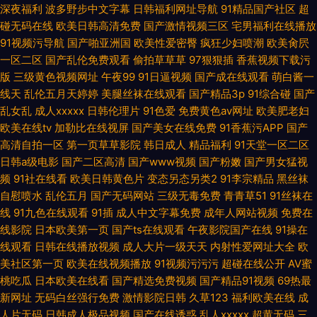
深夜福利
波多野步中文字幕
日韩福利网址导航
91精品国产社区
超
碰无码在线
欧美日韩高清免费
国产激情视频三区
宅男福利在线播放
91视频污导航
国产啪亚洲国
欧美性爱密臀
疯狂少妇喷潮
欧美肏屄
一区二区
国产乱伦免费观看
偷拍草草草
97狠狠插
香蕉视频下载污
版
三级黄色视频网址
午夜99
91日逼视频
国产成在线观看
萌白酱一
线天
乱伦五月天婷婷
美腿丝袜在线观看
国产精品3p
91综合碰
国产
乱女乱
成人xxxxx
日韩伦理片
91色爱
免费黄色av网址
欧美肥老妇
欧美在线tv
加勒比在线视屏
国产美女在线免费
91香蕉污APP
国产
高清自拍一区
第一页草草影院
韩日成人
精品福利
91天堂一区二区
日韩a级电影
国产二区高清
国产www视频
国产粉嫩
国产男女猛视
频
91社在线看
欧美日韩黄色片
变态另态另类2
91李宗精品
黑丝袜
自慰喷水
乱伦五月
国产无码网站
三级无毒免费
青青草51
91丝袜在
线
91九色在线观看
91插
成人中文字幕免费
成年人网站视频
免费在
线影院
日本欧美第一页
国产ts在线观看
午夜影院国产在线
91操在
线观看
日韩在线播放视频
成人大片一级天天
内射性爱网址大全
欧
美社区第一页
欧美在线视频播放
91视频污污污
超碰在线公开
AV蜜
桃吃瓜
日本欧美在线看
国产精选免费视频
国产精品91视频
69热最
新网址
无码白丝强行免费
激情影院日韩
久草123
福利欧美在线
成
人片无码
日韩成人极品视频
国产在线诱惑
乱人xxxxx
超黄无码
三