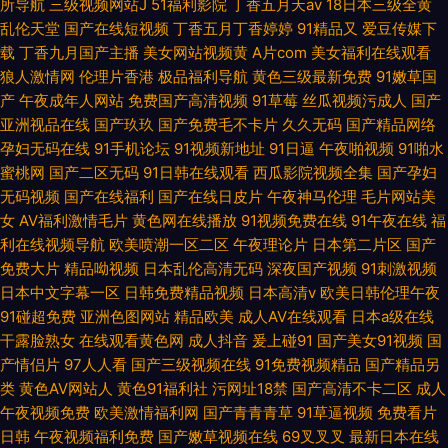
所导航
三级视频网站J
51福利影院
丁香五月天av
18日本三级全黄
乱伦天堂
国产在线短视频
丁香五月丁香婷婷
91精品又
爱豆传媒下
载
丁香九月国产主播
美女网站视频黄
A片com
美女福利在线观看
狼人激情网
伦理片香港
极品福利导航
黄色三级最新免费
91嫩草国
产
午夜成年人网站
免费国产高清视频
91草莓
丝瓜视频污成人
国产
亚洲视品在线
国产玖玖
国产免费毛不卡片
久久无码
国产精品网络
孕妇无码在线
91手机论坛
91视频新地址
91日逼
午夜啪视频
91啪水
蜜桃网
国产二区无码
91日韩在线观看
西瓜影院视频全集
国产孕妇
无码视频
国产在线福利
国产在线日皮片
午夜神马伦理
毛片网站美
女
AV福利激情毛片
黄色网在线播放
91视频免费在线
91午夜在线
福
利在线视频导航
欧美喷潮一区二区
午夜理论片
日本第二片区
国产
免费大片
精品呦视频
日本乱伦高清无码
深夜国产视频
91刺激视频
日本中文字幕一区
日韩免费精品视频
日本高清v
欧美日韩伦理午夜
91碰超免费
亚洲色图网站
精品欧美
成人AV在线观看
日本a级在线
干露脸熟女
在线观看黄色网
成人抖音
爰上碰91
国产美女91视频
国
产情侣片
97人人看
国产三级视频在线
91免费视频精品
国产精品另
类
黄色AV网站人
黄色91福利社
污网址18禁
国产高清不卡二区
成人
午夜视频免费
欧美激情福利网
国产青青青草
91草逼视频
免费看片
日韩
午夜视频福利免费
国产嫩草视频在线
69叉叉叉
最新日本在线