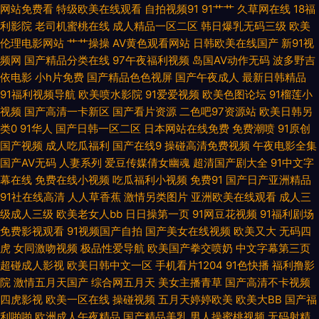
网站免费看
特级欧美在线观看
自拍视频91
91艹艹
久草网在线
18福
97不卡视频 微拍福利一区二区 亚洲成人一区 欧美午夜网 国产网址 欧美性爱
利影院
老司机蜜桃在线
成人精品一区二区
韩日爆乳无码三级
欧美
伦理电影网站
艹艹操操
AV黄色观看网站
日韩欧美在线国产
新91视
入入欧美 91专区在线欢看 免费看大片黄色网址 性爱黄色一级网站 日本黄色
频网
国产精品分类在线
97午夜福利视频
岛国AV动作无码
波多野吉
依电影
小h片免费
国产精品色色视屏
国产午夜成人
最新日韩精品
免费成人网站一区欧韩 九九热99视频 浮力黄色影院 操逼网站不卡 成人免费
91福利视频导航
欧美喷水影院
91爱爱视频
欧美色图论坛
91榴莲小
视频
国产高清一卡新区
国产看片资源
二色吧97资源站
欧美日韩另
AV 91丝袜网站 乱伦大AV线 神马午夜影院 五月天视频婷 海角日逼 欧美aa在
类0
91华人
国产日韩一区二区
日本网站在线免费
免费潮喷
91原创
国产视频
成人吃瓜福利
国产在线9
操碰高清免费视频
午夜电影全集
国产AV无码
人妻系列
爱豆传媒倩女幽魂
超清国产剧大全
91中文字
线观看 WW成人网 精品传媒入口 91日韩丁香 91国产色情 日韩有玛免费 撸啊
幕在线
免费在线小视频
吃瓜福利小视频
免费91
国产日产亚洲精品
91社在线高清
人人草香蕉
激情另类图片
亚洲欧美在线观看
成人三
撸av网站 激情网国产在线 91在线国内 www色的网站 超碰在线公开 亚瑟av
级成人三级
欧美老女人bb
日日操第一页
91网豆花视频
91福利剧场
免费影视观看
91视频国产自拍
国产美女在线视频
欧美又大
无码四
一区 91无码中出 午夜传媒 寻欲宫网址 欧美一二三观看 91热比 超碰大香蕉
虎
女同激吻视频
极品性爱导航
欧美国产拳交喷奶
中文字幕第三页
超碰成人影视
欧美日韩中文一区
手机看片1204
91色快播
福利撸影
怡红院 国产91视频在线 国产91白虎动漫 欧美日本va 91好图推荐 欧美美女
院
激情五月天国产
综合网五月天
美女主播青草
国产高清不卡视频
四虎影视
欧美一区在线
操碰视频
五月天婷婷欧美
欧美大BB
国产福
性交 97福利 亚洲电影院av 操逼久久www 伊人婷婷啪啪 欧美少妇第一页 欧
利啪啪
欧洲成人午夜精品
国产精品美乳
男人操蜜桃视频
无码射精