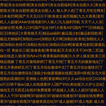
秀场|美女自拍喷潮|美女自慰91|美女自慰福利|美女自慰久久|美女自
慰喷水|美女自慰喷涌|美女自慰人人
狼人伊人色|丁香五月性交网友|
日本肏屄网|国产天天无日日干|欧美老女肏屄视频|九九大香蕉|老司
机人人超碰|AAaV在线电影|91人操人|九九福利导航
天天干人人乐|
超碰论理|免费入口91|国产综合18P|大香蕉A91|国内艹艹|日韩精品
区|日韩色区|大香蕉狼天天|精品aa福利
极品荡少妇|极品影院欧美|
极品尤物福利|加勒比com|加勒比毛片网|加勒比欧美色|加勒比人人
摸|加勒比色情片|加勒比色综合|加勒比综合网|家庭黄色影院|家庭乱
伦一区
青娱乐三级|肏肏肏肏|青青操逼|天天添天天干|AV第二页|超
碰在线进入|欧美另内A∨|午夜香蕉福利视频|久久伊人狼友|欧美三区
精品视频
丁香五月激情婷婷|丁香五月情|丁香五月天的最新地址|丁
香五月香婷婷五月|丁香五月综合缴清中文|丁香五月综合缴情月|丁
香五月综合缴情综合|顶级少妇做爰视频在线观|顶弄H床戏|东北大屁
股熟妇高潮狂叫
亚洲狼人色图|黄射网站91|久久se综合社区|2026看
a片|日韩干操av|成人在线观看伊人|国产91白虎动漫|久久护士总站|
偷拍五月天西瓜|在线91免费观看
97超碰人人摸人人操|97超碰人人
摸人人干|97超碰网|97超碰在|97超碰在线播放|97超碰在线免费观
看|97超碰在线视|97超碰资源总站|97成人超碰|97成人电影
成人在