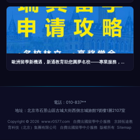
歐洲留學新機遇，新通教育助您圓夢名校——專業服務，開啟留學殿堂之門
電話：010-837**
地址：北京市石景山區古城大街西側古城旅館1號樓1層2107室
Copyright © 2026
www.r0577.com
自費出國留學中介服務
京師拓途教
育科技（北京）集團有限公司
自費出國留學中介服務
版權所有
Sitemap