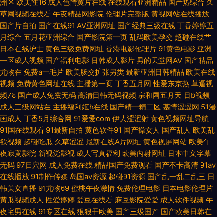
洲区
欧美性16
成人色情黄片在线
在线观看亚洲精品
国产热综合
久
草网视频在线看
午夜精品网影院
伦理片完整版
黄视网站在线播放
91三级片在线观看 国产高清在线视频 AV性爱网站 黄色三级国产 久草最新网
国产片自拍
国产在线91
AV亚洲网址
国产经典三级在线
丁香婷婷五
月综合
五月花亚洲综合
国产影院第一页
乱码欧美孕交
超碰在线艹
址 日韩人妻高清 激情另类海角 婷婷五月免费 91色色网址 久草成人精品视频
日本在线护士
黄色三级免费网址
香港电影伦理片
91黄色电影
亚洲
一区成人视频
国产福利电影
日韩成人影片
男的天堂网AV
国产精品
澳洲在线爆操 国产欧美精品久久 97人妻系列无码人妻 黄色A片网址 51国产
尤物在
免费a一毛片
欧美肠交扩张另类
最新亚洲日韩精品
欧美在线
视频
免费黄色网址在线
主播第一页
丁香五月网
性爱东京热
草逼视
视频自拍 无码三级伦理 91系列在线播放 亚洲精选91 伪娘撸管 午夜男女啪啪
频78
国产成人免费无码
高清日韩无码视频
宗和网五月天
日b视频
成人三级网站在
主播福利姬h在线
国产精一精二区
基情涩涩网
51漫
91深夜福利一区 在线奇米666 天堂激情 人妻资源每日更新 国产欧美日18 激
画成人
丁香5月综合网
91爱爱com
伊人涩涩射
黄色视频网址导航
91国在线观看
91最新自拍
黄色软件91
国产操女人
国产乱人
欧美乱
情老司机视频网 91成人动漫在线 欧美的性生活 九一福利社 狼友基地研究所
欲视频
超碰吃瓜
久草涩涩
最新在线A片网址
黄色视屏网站
欧美午
夜寂寞影院
新视觉影视
成人写真福利
欧美内射网址
日本中文字幕
51社区视频免费视频成人 东京热淫高清完整版 A级视频黄色片 www色悠悠
无码
97日穴网
成人免费在线
精品国产免费观看
国产不卡高清
91av
在线播放
91制作传媒
岛国av资源
超碰91资源
国产乱一乱二乱三
日
国产66页 成人网址在线播放 av色综合导航 国产V偷V精品视频 91看片网尤
韩美女直播
91尤物69
蜜桃午夜激情
免费伦理电影
日本电影伦理片
黄瓜视频成人
性爱婷婷
爱豆在线看
麻豆影院爱爱
成人软件视频
午
物视频 国产乱子一二区 91视频性爱网站 阿v视频网站韩日 久久综合色站 91
夜宅男在线
91专区在线
狠狠干欧美
国产三级国产
国产欧美日韩在