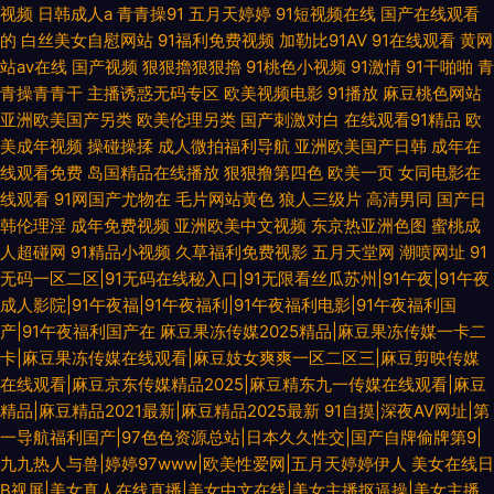
视频
日韩成人a
青青操91
五月天婷婷
91短视频在线
国产在线观看
的
白丝美女自慰网站
91福利免费视频
加勒比91AV
91在线观看
黄网
站av在线
国产视频
狠狠擼狠狠擼
91桃色小视频
91激情
91干啪啪
青
青操青青干
主播诱惑无码专区
欧美视频电影
91播放
麻豆桃色网站
亚洲欧美国产另类
欧美伦理另类
国产刺激对白
在线观看91精品
欧
美成年视频
操碰操揉
成人微拍福利导航
亚洲欧美国产日韩
成年在
线观看免费
岛国精品在线播放
狠狠撸第四色
欧美一页
女同电影在
线观看
91网国产尤物在
毛片网站黄色
狼人三级片
高清男同
国产日
韩伦理淫
成年免费视频
亚洲欧美中文视频
东京热亚洲色图
蜜桃成
人超碰网
91精品小视频
久草福利免费视影
五月天堂网
潮喷网址
91
无码一区二区|91无码在线秘入口|91无限看丝瓜苏州|91午夜|91午夜
成人影院|91午夜福|91午夜福利|91午夜福利电影|91午夜福利国
产|91午夜福利国产在
麻豆果冻传媒2025精品|麻豆果冻传媒一卡二
卡|麻豆果冻传媒在线观看|麻豆妓女爽爽一区二区三|麻豆剪映传媒
在线观看|麻豆京东传媒精品2025|麻豆精东九一传媒在线观看|麻豆
精品|麻豆精品2021最新|麻豆精品2025最新
91自摸|深夜AV网址|第
一导航福利国产|97色色资源总站|日本久久性交|国产自牌偷牌第9|
九九热人与兽|婷婷97www|欧美性爱网|五月天婷婷伊人
美女在线日
B视屏|美女真人在线直播|美女中文在线|美女主播抠逼操|美女主播