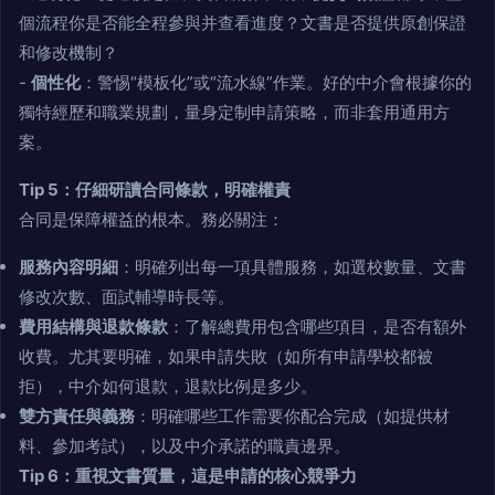
個流程你是否能全程參與并查看進度？文書是否提供原創保證
和修改機制？
-
個性化
：警惕“模板化”或“流水線”作業。好的中介會根據你的
獨特經歷和職業規劃，量身定制申請策略，而非套用通用方
案。
Tip 5：仔細研讀合同條款，明確權責
合同是保障權益的根本。務必關注：
服務內容明細
：明確列出每一項具體服務，如選校數量、文書
修改次數、面試輔導時長等。
費用結構與退款條款
：了解總費用包含哪些項目，是否有額外
收費。尤其要明確，如果申請失敗（如所有申請學校都被
拒），中介如何退款，退款比例是多少。
雙方責任與義務
：明確哪些工作需要你配合完成（如提供材
料、參加考試），以及中介承諾的職責邊界。
Tip 6：重視文書質量，這是申請的核心競爭力