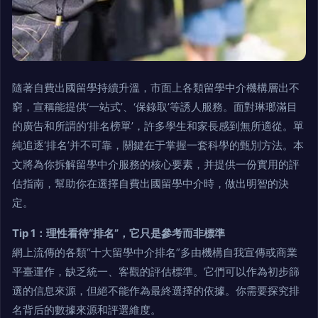
隨著自費出國留學持續升溫，市面上各類留學中介機構層出不
窮，宣稱能提供‘一站式’、‘保錄取’等誘人服務。面對琳瑯滿目
的廣告和所謂的‘排名榜單’，許多學生和家長感到無所適從。單
純追逐‘排名’并不可靠，關鍵在于掌握一套科學的甄別方法。本
文將為你拆解留學中介服務的核心要素，并提供一份實用的評
估指南，幫助你在選擇自費出國留學中介時，做出明智的決
定。
Tip 1：理性看待“排名”，它只是參考而非標準
網上流傳的各類“十大留學中介排名”多由機構自我宣傳或商業
平臺運作，缺乏統一、客觀的評估標準。它們可以作為初步篩
選的信息來源，但絕不能作為最終選擇的依據。你需要探究排
名背后的數據來源和評選維度。