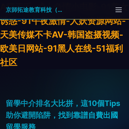
A级无毛-成人色情小电影-91美女
京師拓途教育科技（北京）集團有限公司
诱惑-91午夜激情-人妖资源网站-
天美传媒不卡AV-韩国盗摄视频-
欧美日网站-91黑人在线-51福利
社区
留學中介排名大比拼，這10個Tips
助你避開陷阱，找到靠譜自費出國
留學服務