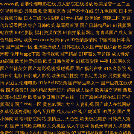
韩色阁 91极品探花 黑料豆花导航 97成人上网 www男人的天堂 东京热一区
wwww色
香港伦理电影在线
成人影院在线播放
欧美足交一区二区
91视频电影
另类四虎
亚洲东京热
国产不卡在线
91九色视频
日本天
av 国产精品成 99热最新在线 成人碰碰免费视频 变态另类一区在线视频 岛国
堂视频导航
日本三级光棍影院
91大神精品
欧美怡红院院二区
爱豆
传媒观看网站
综合日韩欧美
草逼网首页
国产日韩精品91
91视频网
精品一区久久 97色伦综合在线无码视频 白虎美女爆操91 av网址在线免费观
站在线
69性影院
福利资源在线
91自拍最新网址
青青草国产成人
黄
色岛国网站
欧美一xxxxx
欧美gayv
91色情激情网
中国韩国日本高
清
国产国产一区
亚洲欧洲成人
日韩在线
久久国产影视综合
欧美69
看 爱福利视频 成人无码在线观看MV 91大神唐伯虎 在线免费观看视频91 香
潮喷
伦理片app下载
激情视频国产精品
91草莓久草超碰
成人性爱
aa影院
欧美性爱插插
欧美日韩色黄片
91草莓影院
午夜电影网久久
蕉黄色片 伊人色亚洲色 国产第18页 伊人精片 91免费网页链接 自慰青青草原
国产丝袜美女
国产精彩视频
操碰视屏
国产福利在线
91久久影院
免
费日韩电影
日韩成人影视
欧美精品性交
午夜宅男免费
另类亚洲色
无码毛茸茸 婷婷色青青色大香蕉 91红杏社区在线 中文原创AV 97日韩 午夜
情
家庭乱伦理电影
91草B草B视频
国产精品熟女一
国产巨乳在线观
看
四虎免费91
国内精品无码短片
超碰成人操操
欧美猛交视频
西瓜
成人av 美女探花综合 中文字幕亚洲日本 狼友秘密入口 中文人妻熟妇精品 啊
影院在线观看
欧美做受日韩
国产在线一
国产原创视频在线
国产视
频高清
国产丝袜一区
黄色av网址大全
人妻乱视
国产成人在线网站
v视频 在线成人电影A片网站 91网站在线看 在线视频国产高清 91站色 色情
久草视频资源站
综合五月香
成人app在线
四虎试看
91男女
国产男
小鲜肉同
福利影院网站
激情五月天色色
欧美极品电影
日韩成人第
天堂 日本不卡一区二区 少妇爽炮20p 97青青草超碰 三级性爱网址 自慰aaa
一页
国产日韩欧美电影
久久机热
成人午夜网
黄色天堂男人
操视频
免费91
日韩中文在线
精品中的精品
97国产精品视频
91美女在线视