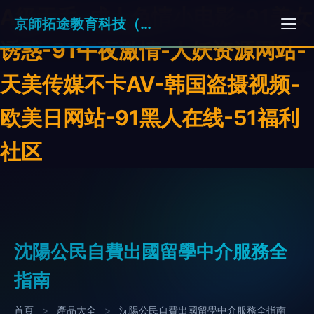
A级无毛-成人色情小电影-91美女
京師拓途教育科技（北京）集團有限公司
诱惑-91午夜激情-人妖资源网站-
天美传媒不卡AV-韩国盗摄视频-
欧美日网站-91黑人在线-51福利
社区
沈陽公民自費出國留學中介服務全
指南
首頁
>
產品大全
>
沈陽公民自費出國留學中介服務全指南