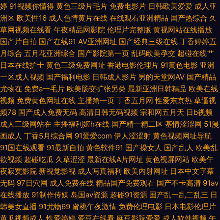
婷
91视频你懂得
黄色三级片毛片
免费电影片
日韩欧美爱爱
成人亚
αV在线视频 蜜桃视频免费版 超碰性爱人人 国产美女无套到高潮 av无码日韩
洲区
欧美性16
成人色情黄片在线
在线观看亚洲精品
国产热综合
久
草网视频在线看
午夜精品网影院
伦理片完整版
黄视网站在线播放
91三级片在线观看 国产高清在线视频 AV性爱网站 黄色三级国产 久草最新网
国产片自拍
国产在线91
AV亚洲网址
国产经典三级在线
丁香婷婷五
月综合
五月花亚洲综合
国产影院第一页
乱码欧美孕交
超碰在线艹
址 日韩人妻高清 激情另类海角 婷婷五月免费 91色色网址 久草成人精品视频
日本在线护士
黄色三级免费网址
香港电影伦理片
91黄色电影
亚洲
一区成人视频
国产福利电影
日韩成人影片
男的天堂网AV
国产精品
澳洲在线爆操 国产欧美精品久久 97人妻系列无码人妻 黄色A片网址 51国产
尤物在
免费a一毛片
欧美肠交扩张另类
最新亚洲日韩精品
欧美在线
视频
免费黄色网址在线
主播第一页
丁香五月网
性爱东京热
草逼视
视频自拍 无码三级伦理 91系列在线播放 亚洲精选91 伪娘撸管 午夜男女啪啪
频78
国产成人免费无码
高清日韩无码视频
宗和网五月天
日b视频
成人三级网站在
主播福利姬h在线
国产精一精二区
基情涩涩网
51漫
91深夜福利一区 在线奇米666 天堂激情 人妻资源每日更新 国产欧美日18 激
画成人
丁香5月综合网
91爱爱com
伊人涩涩射
黄色视频网址导航
91国在线观看
91最新自拍
黄色软件91
国产操女人
国产乱人
欧美乱
情老司机视频网 91成人动漫在线 欧美的性生活 九一福利社 狼友基地研究所
欲视频
超碰吃瓜
久草涩涩
最新在线A片网址
黄色视屏网站
欧美午
夜寂寞影院
新视觉影视
成人写真福利
欧美内射网址
日本中文字幕
51社区视频免费视频成人 东京热淫高清完整版 A级视频黄色片 www色悠悠
无码
97日穴网
成人免费在线
精品国产免费观看
国产不卡高清
91av
在线播放
91制作传媒
岛国av资源
超碰91资源
国产乱一乱二乱三
日
国产66页 成人网址在线播放 av色综合导航 国产V偷V精品视频 91看片网尤
韩美女直播
91尤物69
蜜桃午夜激情
免费伦理电影
日本电影伦理片
黄瓜视频成人
性爱婷婷
爱豆在线看
麻豆影院爱爱
成人软件视频
午