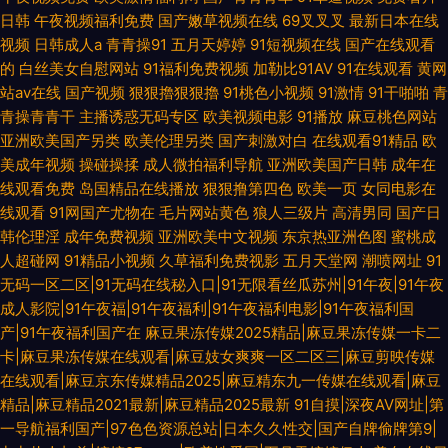
日韩
午夜视频福利免费
国产嫩草视频在线
69叉叉叉
最新日本在线
视频
日韩成人a
青青操91
五月天婷婷
91短视频在线
国产在线观看
的
白丝美女自慰网站
91福利免费视频
加勒比91AV
91在线观看
黄网
站av在线
国产视频
狠狠擼狠狠擼
91桃色小视频
91激情
91干啪啪
青
青操青青干
主播诱惑无码专区
欧美视频电影
91播放
麻豆桃色网站
亚洲欧美国产另类
欧美伦理另类
国产刺激对白
在线观看91精品
欧
美成年视频
操碰操揉
成人微拍福利导航
亚洲欧美国产日韩
成年在
线观看免费
岛国精品在线播放
狠狠撸第四色
欧美一页
女同电影在
线观看
91网国产尤物在
毛片网站黄色
狼人三级片
高清男同
国产日
韩伦理淫
成年免费视频
亚洲欧美中文视频
东京热亚洲色图
蜜桃成
人超碰网
91精品小视频
久草福利免费视影
五月天堂网
潮喷网址
91
无码一区二区|91无码在线秘入口|91无限看丝瓜苏州|91午夜|91午夜
成人影院|91午夜福|91午夜福利|91午夜福利电影|91午夜福利国
产|91午夜福利国产在
麻豆果冻传媒2025精品|麻豆果冻传媒一卡二
卡|麻豆果冻传媒在线观看|麻豆妓女爽爽一区二区三|麻豆剪映传媒
在线观看|麻豆京东传媒精品2025|麻豆精东九一传媒在线观看|麻豆
精品|麻豆精品2021最新|麻豆精品2025最新
91自摸|深夜AV网址|第
一导航福利国产|97色色资源总站|日本久久性交|国产自牌偷牌第9|