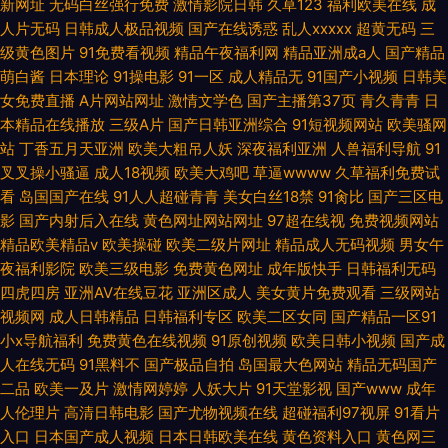
新网址
无码白丝强行免费
激情影院日韩
久草123
福利欧美在线
成
人片无码
日韩成人极品视频
国产在线诱惑
乱人xxxxx
超黄无码
三
级黄色图片
91免费看视频
精品午夜福利网
精品亚洲成a人
国产精品
萌白酱
日本理论
91操电影
91一区
成人精品无
91国产小视频
日韩美
女免费直播
A片网站网址
激情文学色
国产主播第37页
青久青青
日
本精品在线播放
三级A片
国产日韩亚洲综合
91短视频网站
欧美骚网
站
丁香五月天亚洲
欧美大粗吊人妖
深夜福利亚洲
人兽福利导航
91
叉叉操小骚逼
成人18视频
欧美大鸡吧
草逼wwww
久草福利免费试
看
岛国国产在线
91人人超碰青青
美女白丝18禁
91肏比
国产三区电
影
国产内射后入在线
黄色网址网站网址
97超在线视
免费视频网站
精品欧美精品v
欧美操碰
欧美二级片网址
精品成人无码视频
男女午
夜福利影院
欧美三级电影
免费黄色网址
成年版快手
日韩福利无码
四虎四房
亚洲AV在线豆花
亚洲区成人
美女黄片免费观看
三级网站
视频网
成人日韩精品
日韩福利专区
欧美二区女同
国产精品一区91
小x导航福利
免费黄色在线视频
91原创视频
欧美日韩小视频
国产成
人在线无码
91黑料不
国产极品自拍
岛国最大色网站
精品无码国产
二品
欧美一及片
激情网婷婷
人妖大片
91天堂影视
国产www
成年
人伦理片
高清日韩电影
国产尤物视频在线
超碰福利97视屏
91看片
入口
日本国产成人视频
日本日韩欧美在线
黄色资料入口
黄色网三