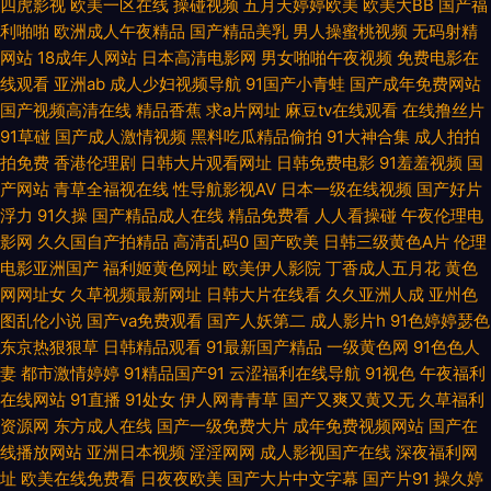
四虎影视
欧美一区在线
操碰视频
五月天婷婷欧美
欧美大BB
国产福
性交 97福利 亚洲电影院av 操逼久久www 伊人婷婷啪啪 欧美少妇第一页 欧
利啪啪
欧洲成人午夜精品
国产精品美乳
男人操蜜桃视频
无码射精
网站
18成年人网站
日本高清电影网
男女啪啪午夜视频
免费电影在
美色园综合 草草草.www 东方亚洲AV 91素人天堂搭讪系列合集 超碰CC 丁
线观看
亚洲ab
成人少妇视频导航
91国产小青蛙
国产成年免费网站
国产视频高清在线
精品香蕉
求a片网址
麻豆tv在线观看
在线撸丝片
香六月激情 伊人久久精品视频 美腿丝袜高跟后入 亚洲H片成人版 婷婷五月
91草碰
国产成人激情视频
黑料吃瓜精品偷拍
91大神合集
成人拍拍
拍免费
香港伦理剧
日韩大片观看网址
日韩免费电影
91羞羞视频
国
天网址 变态另类欧美 中文字幕亚洲精品 欧洲www第五页 午夜精品福利社区
产网站
青草全福视在线
性导航影视AV
日本一级在线视频
国产好片
浮力
91久操
国产精品成人在线
精品免费看
人人看操碰
午夜伦理电
激情AV春色 欧美精品日韩人妻 99超碰碰 福利导91 成人AV动漫天堂网站 国
影网
久久国自产拍精品
高清乱码0
国产欧美
日韩三级黄色A片
伦理
电影亚洲国产
福利姬黄色网址
欧美伊人影院
丁香成人五月花
黄色
产人妖一区 97人人摸人人爽 97福利色 国产做受高潮五人 超碰天天干 天堂岛
网网址女
久草视频最新网址
日韩大片在线看
久久亚洲人成
亚州色
图乱伦小说
国产va免费观看
国产人妖第二
成人影片h
91色婷婷瑟色
麻豆传媒 韩日欧美好看剧 伊人久久资源网站 日韩精品一区二区三区电影明
东京热狠狠草
日韩精品观看
91最新国产精品
一级黄色网
91色色人
妻
都市激情婷婷
91精品国产91
云涩福利在线导航
91视色
午夜福利
步 欧美浮力影院 www.97视讯.com 超碰日本片 韩日群交片 亚洲丝袜91视频
在线网站
91直播
91处女
伊人网青青草
国产又爽又黄又无
久草福利
资源网
东方成人在线
国产一级免费大片
成年免费视频网站
国产在
亚洲精品国产电影成人 AV穴夫天堂影视 最新日韩成人AV网址 国产黄页 日本
线播放网站
亚洲日本视频
淫淫网网
成人影视国产在线
深夜福利网
址
欧美在线免费看
日夜夜欧美
国产大片中文字幕
国产片91
操久婷