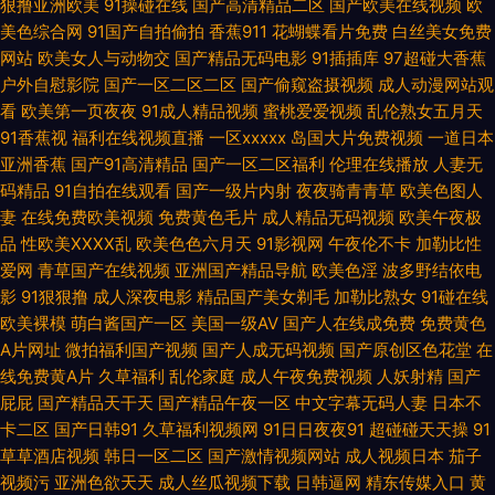
狠撸亚洲欧美
91操碰在线
国产高清精品二区
国产欧美在线视频
欧
内射 婷婷五月资源网 超碰碰一本道 久操视频网 91蝌蚪人妻对白 后入白丝视
美色综合网
91国产自拍偷拍
香蕉911
花蝴蝶看片免费
白丝美女免费
网站
欧美女人与动物交
国产精品无码电影
91插插库
97超碰大香蕉
频 久草免费福利网站 欧美日韩色另类综合 青春草在线资源AV 91福利社 三级
户外自慰影院
国产一区二区二区
国产偷窥盗摄视频
成人动漫网站观
看
欧美第一页夜夜
91成人精品视频
蜜桃爱爱视频
乱伦熟女五月天
文学AV 豆花av岛国 影音先锋动漫av成人 福利视频91 久久国产精品麻豆产
91香蕉视
福利在线视频直播
一区xxxxx
岛国大片免费视频
一道日本
亚洲香蕉
国产91高清精品
国产一区二区福利
伦理在线播放
人妻无
91老司机在线观看 91福利电影网 欧美激情91 97干色 青青草免费无码 18岁
码精品
91自拍在线观看
国产一级片内射
夜夜骑青青草
欧美色图人
妻
在线免费欧美视频
免费黄色毛片
成人精品无码视频
欧美午夜极
网站免费观看 91大神探花在线 强奸乱轮在线 变态另类综合网 婷婷五月草草
品
性欧美ⅩⅩⅩⅩ乱
欧美色色六月天
91影视网
午夜伦不卡
加勒比性
爱网
青草国产在线视频
亚洲国产精品导航
欧美色淫
波多野结依电
网 影音先锋丝袜丝足 色色在线看 中文字幕13页 伊人狼人久久 福利AV电影
影
91狠狠撸
成人深夜电影
精品国产美女剃毛
加勒比熟女
91碰在线
欧美裸模
萌白酱国产一区
美国一级AV
国产人在线成免费
免费黄色
亚洲91精品 超碰九色91 青娱乐论坛视频 国产性福AⅤ 在线看h片网站 豆花网
A片网址
微拍福利国产视频
国产人成无码视频
国产原创区色花堂
在
线免费黄A片
久草福利
乱伦家庭
成人午夜免费视频
人妖射精
国产
在线观看 亚洲精品色码 日本二区大全 色色91 久久大伊人 神马A片福利视频
屁屁
国产精品天干天
国产精品午夜一区
中文字幕无码人妻
日本不
卡二区
国产日韩91
久草福利视频网
91日日夜夜91
超碰碰天天操
91
一区 欧美TV尤物 在线天堂资源 欧美性一区二区三区 天天操av电影 欧美日
草草酒店视频
韩日一区二区
国产激情视频网站
成人视频日本
茄子
视频污
亚洲色欲天天
成人丝瓜视频下载
日韩逼网
精东传媒入口
黄