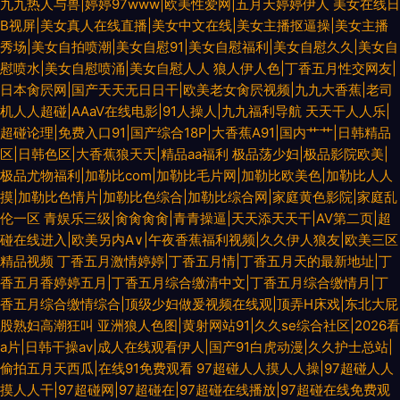
九九热人与兽|婷婷97www|欧美性爱网|五月天婷婷伊人
美女在线日
B视屏|美女真人在线直播|美女中文在线|美女主播抠逼操|美女主播
秀场|美女自拍喷潮|美女自慰91|美女自慰福利|美女自慰久久|美女自
慰喷水|美女自慰喷涌|美女自慰人人
狼人伊人色|丁香五月性交网友|
日本肏屄网|国产天天无日日干|欧美老女肏屄视频|九九大香蕉|老司
机人人超碰|AAaV在线电影|91人操人|九九福利导航
天天干人人乐|
超碰论理|免费入口91|国产综合18P|大香蕉A91|国内艹艹|日韩精品
区|日韩色区|大香蕉狼天天|精品aa福利
极品荡少妇|极品影院欧美|
极品尤物福利|加勒比com|加勒比毛片网|加勒比欧美色|加勒比人人
摸|加勒比色情片|加勒比色综合|加勒比综合网|家庭黄色影院|家庭乱
伦一区
青娱乐三级|肏肏肏肏|青青操逼|天天添天天干|AV第二页|超
碰在线进入|欧美另内A∨|午夜香蕉福利视频|久久伊人狼友|欧美三区
精品视频
丁香五月激情婷婷|丁香五月情|丁香五月天的最新地址|丁
香五月香婷婷五月|丁香五月综合缴清中文|丁香五月综合缴情月|丁
香五月综合缴情综合|顶级少妇做爰视频在线观|顶弄H床戏|东北大屁
股熟妇高潮狂叫
亚洲狼人色图|黄射网站91|久久se综合社区|2026看
a片|日韩干操av|成人在线观看伊人|国产91白虎动漫|久久护士总站|
偷拍五月天西瓜|在线91免费观看
97超碰人人摸人人操|97超碰人人
摸人人干|97超碰网|97超碰在|97超碰在线播放|97超碰在线免费观