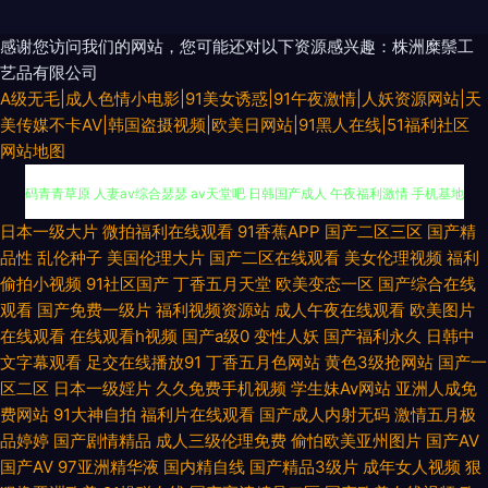
感谢您访问我们的网站，您可能还对以下资源感兴趣：株洲糜鬃工
艺品有限公司
A级无毛|成人色情小电影|91美女诱惑|91午夜激情|人妖资源网站|天
美传媒不卡AV|韩国盗摄视频|欧美日网站|91黑人在线|51福利社区
网站地图
三级无码孕妇免费 欧美色图乱伦 久草网址国产 人人上人人爱人人草 日韩无
日本一级大片
微拍福利在线观看
91香蕉APP
国产二区三区
国产精
品性
乱伦种子
美国伦理大片
国产二区在线观看
美女伦理视频
福利
码青青草原 人妻av综合瑟瑟 av天堂吧 日韩国产成人 午夜福利激情 手机基地
偷拍小视频
91社区国产
丁香五月天堂
欧美变态一区
国产综合在线
观看
国产免费一级片
福利视频资源站
成人午夜在线观看
欧美图片
1024日韩 成人Aⅴ视频 日韩av无码高清电影 大香蕉伊人毛 男人综合干婷婷
在线观看
在线观看h视频
国产a级0
变性人妖
国产福利永久
日韩中
文字幕观看
足交在线播放91
丁香五月色网站
黄色3级抢网站
国产一
五月 性交影院 色色日韩欧美国产 91视频新地址 大香蕉伊人网久久 精品看片
区二区
日本一级婬片
久久免费手机视频
学生妹Av网站
亚洲人成免
费网站
91大神自拍
福利片在线观看
国产成人内射无码
激情五月极
微拍92 免费成人在线三级片 久久香蕉精品产品 六月激情澎湃性爱网 jk啪啪
品婷婷
国产剧情精品
成人三级伦理免费
偷怕欧美亚州图片
国产AV
国产AV
97亚洲精华液
国内精自线
国产精品3级片
成年女人视频
狠