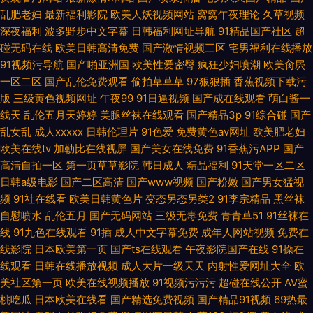
乱肥老妇
最新福利影院
欧美人妖视频网站
窝窝午夜理论
久草视频
深夜福利
波多野步中文字幕
日韩福利网址导航
91精品国产社区
超
碰无码在线
欧美日韩高清免费
国产激情视频三区
宅男福利在线播放
91视频污导航
国产啪亚洲国
欧美性爱密臀
疯狂少妇喷潮
欧美肏屄
一区二区
国产乱伦免费观看
偷拍草草草
97狠狠插
香蕉视频下载污
版
三级黄色视频网址
午夜99
91日逼视频
国产成在线观看
萌白酱一
线天
乱伦五月天婷婷
美腿丝袜在线观看
国产精品3p
91综合碰
国产
乱女乱
成人xxxxx
日韩伦理片
91色爱
免费黄色av网址
欧美肥老妇
欧美在线tv
加勒比在线视屏
国产美女在线免费
91香蕉污APP
国产
高清自拍一区
第一页草草影院
韩日成人
精品福利
91天堂一区二区
日韩a级电影
国产二区高清
国产www视频
国产粉嫩
国产男女猛视
频
91社在线看
欧美日韩黄色片
变态另态另类2
91李宗精品
黑丝袜
自慰喷水
乱伦五月
国产无码网站
三级无毒免费
青青草51
91丝袜在
线
91九色在线观看
91插
成人中文字幕免费
成年人网站视频
免费在
线影院
日本欧美第一页
国产ts在线观看
午夜影院国产在线
91操在
线观看
日韩在线播放视频
成人大片一级天天
内射性爱网址大全
欧
美社区第一页
欧美在线视频播放
91视频污污污
超碰在线公开
AV蜜
桃吃瓜
日本欧美在线看
国产精选免费视频
国产精品91视频
69热最