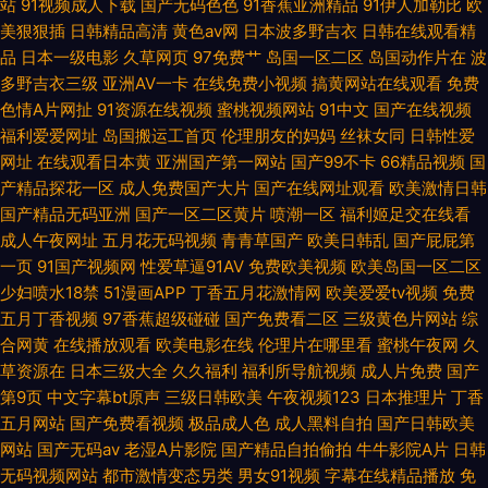
站
91视频成人下载
国产无码色色
91香蕉亚洲精品
91伊人加勒比
欧
福利 老湿机视频网站 一本道一区二区无码精品 色综合悠悠 白丝足交视频网
美狠狠插
日韩精品高清
黄色av网
日本波多野吉衣
日韩在线观看精
品
日本一级电影
久草网页
97免费艹
岛国一区二区
岛国动作片在
波
站 欧美肏大全 欧美爱碰 超碰97干 国产宾馆在线 超碰在线人人
多野吉衣三级
亚洲AV一卡
在线免费小视频
搞黄网站在线观看
免费
色情A片网扯
91资源在线视频
蜜桃视频网站
91中文
国产在线视频
福利爱爱网址
岛国搬运工首页
伦理朋友的妈妈
丝袜女同
日韩性爱
网址
在线观看日本黄
亚洲国产第一网站
国产99不卡
66精品视频
国
产精品探花一区
成人免费国产大片
国产在线网址观看
欧美激情日韩
国产精品无码亚洲
国产一区二区黄片
喷潮一区
福利姬足交在线看
成人午夜网址
五月花无码视频
青青草国产
欧美日韩乱
国产屁屁第
一页
91国产视频网
性爱草逼91AV
免费欧美视频
欧美岛国一区二区
少妇喷水18禁
51漫画APP
丁香五月花激情网
欧美爱爱tv视频
免费
五月丁香视频
97香蕉超级碰碰
国产免费看二区
三级黄色片网站
综
合网黄
在线播放观看
欧美电影在线
伦理片在哪里看
蜜桃午夜网
久
草资源在
日本三级大全
久久福利
福利所导航视频
成人片免费
国产
第9页
中文字幕bt原声
三级日韩欧美
午夜视频123
日本推理片
丁香
五月网站
国产免费看视频
极品成人色
成人黑料自拍
国产日韩欧美
网站
国产无码av
老湿A片影院
国产精品自拍偷拍
牛牛影院A片
日韩
无码视频网站
都市激情变态另类
男女91视频
字幕在线精品播放
免