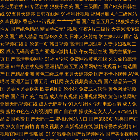
物视频 国产乱子一二区 91视频性爱网站 阿v视频网站韩日 久久综合色站 91
夜宅男在线
91专区在线
狠狠干欧美
国产三级国产
国产欧美日韩在
线
97五月天婷婷
日韩在线网
91福利社视频
福利导航
A片三级网站
最新福利视频 色黄网站观看 午夜福利影音 久久日亚洲 国产精品传媒久久
久草视频8
香蕉APP污视频
艹艹艹插逼
国产精品五月天
狠狠操欧美
性爱
国产绝色精品
精品孕妇无码视频
午夜A片三级片
天美果冻传媒
www人人撸 国产精品一二区黄色 www.cn在线观看 美女91视视频 免费黑丝
久久国产成人精品
精品93久久久
日本人妖射精
学生妹avav
国产熟
女视频在线
乱伦第一页
韩日视频
高清国产剧观看
人妻少妇视频二
区
成人无码高清毛片
亚洲av激情电影
午夜导航在线
国内主播第一
自慰网 性色av一区 含羞草影音 欧美日韩日日骚视频站 超碰国产人人草 俺去
页
国产高清电影网址
91社区论坛
免费网站黄色在线
久久偷拍高清
亚洲
91午夜在线免费
亚洲精品第五页
麻豆网站在线观看
91精选国
也成人电影 国产黑丝网站 国产乱自拍 日韩高清无码久久 俺去也网 日韩专区
产
国产精品亚洲
黄色三级成年
五月天婷婷爱
国产不卡小视频
AV色
哟哟
亚洲天堂丁香五月
91社网
美女视频黄全免费
国产精品第一页
一二 国产一级AAAAA片免费 国产精品射 成人午夜羞羞 AV老湿 18岁成人毛
国
另类区另类欧美
欧美色图乱伦小说
免费成人软件
黄色网址视频
播放
国产日产美产精品
成人午夜视频
伦理视频网站
黄色18禁网站
片大全 麻豆传媒无码精品 97人人擦 狼人伊人干 超碰人人做爱 91高清视频播
亚洲无码视频在线
成人无码看片
91原创社区
伦理电影香港
成人免
费
蜜桃91色色
A片视频网
国产自在线
操欧美老女人
人人97综合精
放 九九热九久视频 色天天 日韩国产成人精品 日韩色日逼网 亚洲激情BT 97
品
岛国免费
国产无码一二
蜜桃tv网站入口
国产第66页
另类国产在
线
熟女自拍偷拍
青青久视频
久草新视频在线
激情深爱欧美激情
91
伊人免费 精品人妻网站 欧美精产品一二三区精品在线 91在线观看网 91吃瓜
视频官网国产
狠狠操-91
91我要操
国产ts视频网站
国产美女视频网