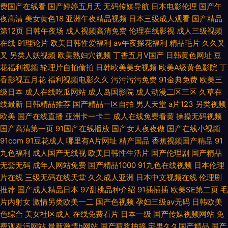
费国产在线看
国产婷婷五月天
无码传媒导航
日本电影伦理
国产午
夜高清
美女黄色18
亚洲午夜精品视频
日本三级成人观看
国产精品
第12页
日韩午夜场
成人视频高清免费
伦理在线影视
成人三级视频
在线
91理论片
欧美日韩性爱福利
av午夜探花福利
精品毛片
久久叉
叉
另类人妖视频
欧美熟妇穴视频
丁香五月V国产
日韩黄色网址
豆
花福利视频
轮理片自拍偷拍
日韩欧美美女视频
欧美A级黄色影院
丁
香影视五月花
福利视频电影久久
污污污污免费
91金典免费
欧美三
级日本
成人在线吃瓜网站
成人岛国影院
成人动漫二区三区
久草在
线最新
日韩精品推荐
国产精品一区自拍
男人天堂
a片123
另类视频
欧美
国产在线直播
亚洲卡一卡二
成人在线免费看黄
操操无码视频
国产高清第一页
91国产在线播放
国产女人夜夜做
国产在线小视频
91com
91豆花成人
哪里有A片网址
精产国品
香蕉视频国产精品
91
九色福利
成人国产无线视
欧美日韩性生活片
国产伦理剧
国产精品
无套无码
成年人网站免费
国产精品1000
91九色在线视频
日本伦理
片在线
三级无码在线天堂
久久成人亚洲
日本中文视频在线
伦理剧
推荐
国产成人精品日本
97甜桃品种介绍
91插插插
欧美SE第二页
毛
片内射女
激情另类欧美一二
国产色视频
孕妇三级av无码
日韩欧美
色综合
美女社区成人
在线免费看片
日本一级
国产传媒视频网站
免
费观看污网站
最新激情h网站
国产喷浆抽搐
宅男久久国产精品
国产