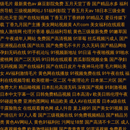
级毛片
最新黄色av
麻豆影院免费
五月天堂丁香
国产精品水多
福利
所导航
三级视频网站J
51福利影院
丁香五月天av
18日本三级全黄
乱伦天堂
国产在线短视频
丁香五月丁香婷婷
91精品又
爱豆传媒下
载
丁香九月国产主播
美女网站视频黄
A片com
美女福利在线观看
狼人激情网
伦理片香港
极品福利导航
黄色三级最新免费
91嫩草国
产
午夜成年人网站
免费国产高清视频
91草莓
丝瓜视频污成人
国产
亚洲视品在线
国产玖玖
国产免费毛不卡片
久久无码
国产精品网络
孕妇无码在线
91手机论坛
91视频新地址
91日逼
午夜啪视频
91啪水
蜜桃网
国产二区无码
91日韩在线观看
西瓜影院视频全集
国产孕妇
无码视频
国产在线福利
国产在线日皮片
午夜神马伦理
毛片网站美
女
AV福利激情毛片
黄色网在线播放
91视频免费在线
91午夜在线
福
利在线视频导航
欧美喷潮一区二区
午夜理论片
日本第二片区
国产
免费大片
精品呦视频
日本乱伦高清无码
深夜国产视频
91刺激视频
日本中文字幕一区
日韩免费精品视频
日本高清v
欧美日韩伦理午夜
91碰超免费
亚洲色图网站
精品欧美
成人AV在线观看
日本a级在线
干露脸熟女
在线观看黄色网
成人抖音
爰上碰91
国产美女91视频
国
产情侣片
97人人看
国产三级视频在线
91免费视频精品
国产精品另
类
黄色AV网站人
黄色91福利社
污网址18禁
国产高清不卡二区
成人
午夜视频免费
欧美激情福利网
国产青青青草
91草逼视频
免费看片