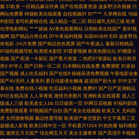
在线视频99 欧美毛茸茸老片子 亚洲啪啪网 国产青草91娱乐 自慰潮喷在线
频
51欧美
一区精品麻豆经典
国产在线观看资源
波多野洁衣视频
污
网站免费看
特级欧美在线观看
自拍视频91
91艹艹
久草网在线
18福
97不卡视频 微拍福利一区二区 亚洲成人一区 欧美午夜网 国产网址 欧美性爱
利影院
老司机蜜桃在线
成人精品一区二区
韩日爆乳无码三级
欧美
伦理电影网站
艹艹操操
AV黄色观看网站
日韩欧美在线国产
新91视
入入欧美 91专区在线欢看 免费看大片黄色网址 性爱黄色一级网站 日本黄色
频网
国产精品分类在线
97午夜福利视频
岛国AV动作无码
波多野吉
依电影
小h片免费
国产精品色色视屏
国产午夜成人
最新日韩精品
免费成人网站一区欧韩 九九热99视频 浮力黄色影院 操逼网站不卡 成人免费
91福利视频导航
欧美喷水影院
91爱爱视频
欧美色图论坛
91榴莲小
视频
国产高清一卡新区
国产看片资源
二色吧97资源站
欧美日韩另
AV 91丝袜网站 乱伦大AV线 神马午夜影院 五月天视频婷 海角日逼 欧美aa在
类0
91华人
国产日韩一区二区
日本网站在线免费
免费潮喷
91原创
国产视频
成人吃瓜福利
国产在线9
操碰高清免费视频
午夜电影全集
线观看 WW成人网 精品传媒入口 91日韩丁香 91国产色情 日韩有玛免费 撸啊
国产AV无码
人妻系列
爱豆传媒倩女幽魂
超清国产剧大全
91中文字
幕在线
免费在线小视频
吃瓜福利小视频
免费91
国产日产亚洲精品
91社在线高清
人人草香蕉
激情另类图片
亚洲欧美在线观看
成人三
撸av网站 激情网国产在线 91在线国内 www色的网站 超碰在线公开 亚瑟av
级成人三级
欧美老女人bb
日日操第一页
91网豆花视频
91福利剧场
免费影视观看
91视频国产自拍
国产美女在线视频
欧美又大
无码四
一区 91无码中出 午夜传媒 寻欲宫网址 欧美一二三观看 91热比 超碰大香蕉
虎
女同激吻视频
极品性爱导航
欧美国产拳交喷奶
中文字幕第三页
超碰成人影视
欧美日韩中文一区
手机看片1204
91色快播
福利撸影
怡红院 国产91视频在线 国产91白虎动漫 欧美日本va 91好图推荐 欧美美女
院
激情五月天国产
综合网五月天
美女主播青草
国产高清不卡视频